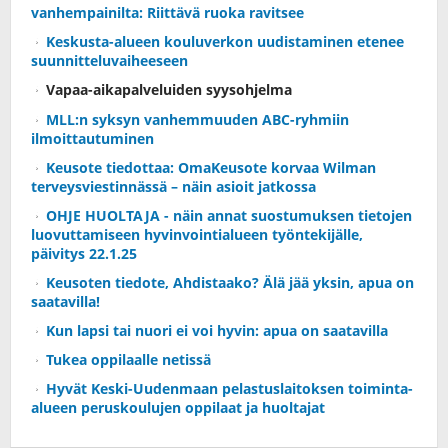
vanhempainilta: Riittävä ruoka ravitsee
Keskusta-alueen kouluverkon uudistaminen etenee
suunnitteluvaiheeseen
Vapaa-aikapalveluiden syysohjelma
MLL:n syksyn vanhemmuuden ABC-ryhmiin
ilmoittautuminen
Keusote tiedottaa: OmaKeusote korvaa Wilman
terveysviestinnässä – näin asioit jatkossa
OHJE HUOLTAJA - näin annat suostumuksen tietojen
luovuttamiseen hyvinvointialueen työntekijälle,
päivitys 22.1.25
Keusoten tiedote, Ahdistaako? Älä jää yksin, apua on
saatavilla!
Kun lapsi tai nuori ei voi hyvin: apua on saatavilla
Tukea oppilaalle netissä
Hyvät Keski-Uudenmaan pelastuslaitoksen toiminta-
alueen peruskoulujen oppilaat ja huoltajat