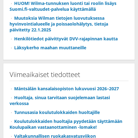
HUOM! Wilma-tunnuksen luonti tai roolin lisäys
Suomi.fi-valtuudet-palvelua käyttämällä
Muutoksia Wilman tietojen luovutuksessa
hyvinvointialueelle ja poissaolohälytys, tietoja
päivitetty 22.1.2025
Henkilötiedot päivittyvät DVV-rajapinnan kautta
Läksykerho maahan muuttaneille
Viimeaikaiset tiedotteet
Mäntsälän kansalaisopiston lukuvuosi 2026–2027
Huoltaja, sinua tarvitaan suojelemaan lastasi
verkossa
Tunnusasia koulutulokkaiden huoltajille
Koulutulokkaiden huoltajia pyydetään täyttämään
Koulupaikan vastaanottaminen -lomake!
Valtakunnallisen ruokakasvatusviikon