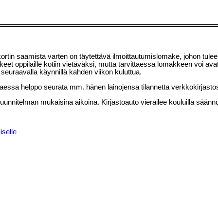
tin saamista varten on täytettävä ilmoittautumislomake, johon tulee hu
keet oppilaille kotiin vietäväksi, mutta tarvittaessa lomakkeen voi ava
sä seuraavalla käynnillä kahden viikon kuluttua.
vittaessa helppo seurata mm. hänen lainojensa tilannetta verkkokirjast
uunnitelman mukaisina aikoina. Kirjastoauto vierailee kouluilla säännölli
iselle