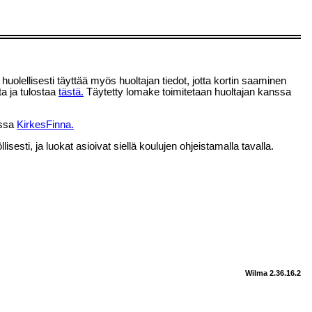
olellisesti täyttää myös huoltajan tiedot, jotta kortin saaminen
ta ja tulostaa
tästä.
Täytetty lomake toimitetaan huoltajan kanssa
ossa
KirkesFinna.
sesti, ja luokat asioivat siellä koulujen ohjeistamalla tavalla.
Wilma 2.36.16.2