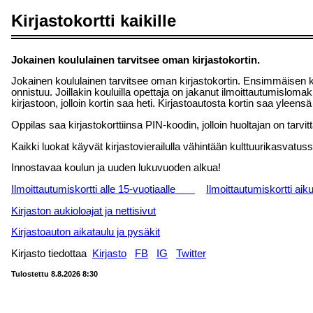
Kirjastokortti kaikille
Jokainen koululainen tarvitsee oman kirjastokortin.
Jokainen koululainen tarvitsee oman kirjastokortin. Ensimmäisen kor
onnistuu. Joillakin kouluilla opettaja on jakanut ilmoittautumislomak
kirjastoon, jolloin kortin saa heti. Kirjastoautosta kortin saa yleen
Oppilas saa kirjastokorttiinsa PIN-koodin, jolloin huoltajan on tar
Kaikki luokat käyvät kirjastovierailulla vähintään kulttuurikasvatuss
Innostavaa koulun ja uuden lukuvuoden alkua!
Ilmoittautumiskortti alle 15-vuotiaalle
Ilmoittautumiskortti aiku
Kirjaston aukioloajat ja nettisivut
Kirjastoauton aikataulu ja pysäkit
Kirjasto tiedottaa
Kirjasto
FB
IG
Twitter
Tulostettu 8.8.2026 8:30