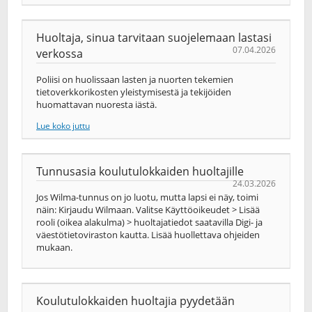
Huoltaja, sinua tarvitaan suojelemaan lastasi
07.04.2026
verkossa
Poliisi on huolissaan lasten ja nuorten tekemien
tietoverkkorikosten yleistymisestä ja tekijöiden
huomattavan nuoresta iästä.
Lue koko juttu
Tunnusasia koulutulokkaiden huoltajille
24.03.2026
Jos Wilma-tunnus on jo luotu, mutta lapsi ei näy, toimi
näin: Kirjaudu Wilmaan. Valitse Käyttöoikeudet > Lisää
rooli (oikea alakulma) > huoltajatiedot saatavilla Digi- ja
väestötietoviraston kautta. Lisää huollettava ohjeiden
mukaan.
Koulutulokkaiden huoltajia pyydetään