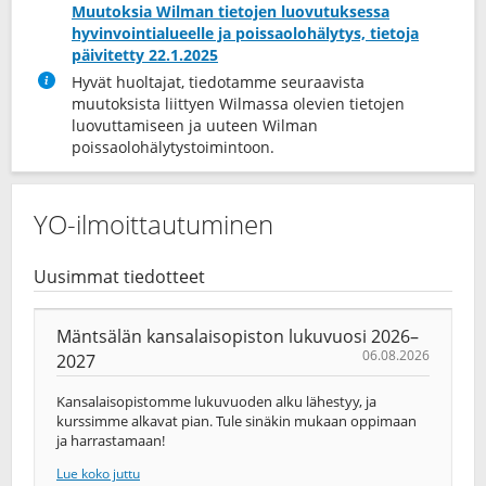
Muutoksia Wilman tietojen luovutuksessa
hyvinvointialueelle ja poissaolohälytys, tietoja
päivitetty 22.1.2025
Hyvät huoltajat, tiedotamme seuraavista
muutoksista liittyen Wilmassa olevien tietojen
luovuttamiseen ja uuteen Wilman
poissaolohälytystoimintoon.
YO-ilmoittautuminen
Uusimmat tiedotteet
Mäntsälän kansalaisopiston lukuvuosi 2026–
06.08.2026
2027
Kansalaisopistomme lukuvuoden alku lähestyy, ja
kurssimme alkavat pian. Tule sinäkin mukaan oppimaan
ja harrastamaan!
Lue koko juttu