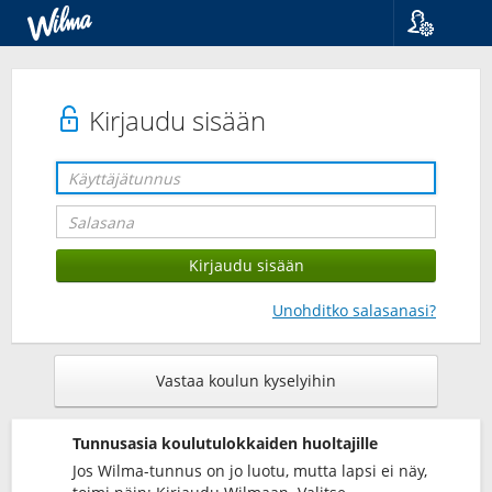
Kieli
Suomi
Svenska
Kirjaudu sisään
English
Unohditko salasanasi?
Vastaa koulun kyselyihin
Tunnusasia koulutulokkaiden huoltajille
Jos Wilma-tunnus on jo luotu, mutta lapsi ei näy,