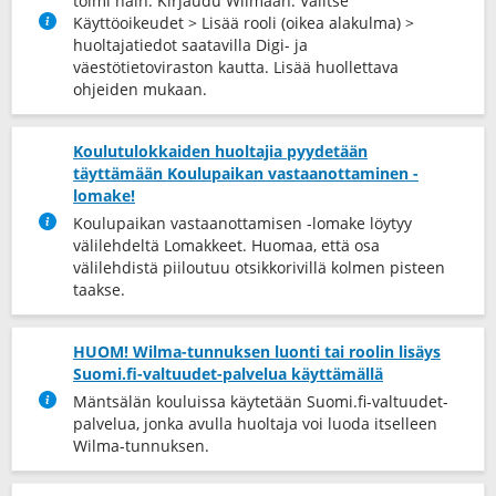
toimi näin: Kirjaudu Wilmaan. Valitse
Käyttöoikeudet > Lisää rooli (oikea alakulma) >
huoltajatiedot saatavilla Digi- ja
väestötietoviraston kautta. Lisää huollettava
ohjeiden mukaan.
Koulutulokkaiden huoltajia pyydetään
täyttämään Koulupaikan vastaanottaminen -
lomake!
Koulupaikan vastaanottamisen -lomake löytyy
välilehdeltä Lomakkeet. Huomaa, että osa
välilehdistä piiloutuu otsikkorivillä kolmen pisteen
taakse.
HUOM! Wilma-tunnuksen luonti tai roolin lisäys
Suomi.fi-valtuudet-palvelua käyttämällä
Mäntsälän kouluissa käytetään Suomi.fi-valtuudet-
palvelua, jonka avulla huoltaja voi luoda itselleen
Wilma-tunnuksen.