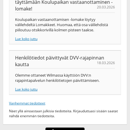
täyttämään Koulupaikan vastaanottaminen -
20.03.2026
lomake!
Koulupaikan vastaanottamisen -lomake löytyy
välilehdeltä Lomakkeet. Huomaa, että osa välilehdistä
piiloutuu otsikkorivillä kolmen pisteen taakse.
Lue koko juttu
Henkilötiedot päivittyvät DVV-rajapinnan
18.03.2026
kautta
Olemme ottaneet Wilmassa käyttöön DVV:n
rajapintapalvelun henkilötietojen päivittämiseen.
Lue koko juttu
Vanhemmat tiedotteet
Näet yllä ainoastaan julkisia tiedotteita. Kirjauduttuasi sisään saatat
nähdä enemmän tiedotteita.