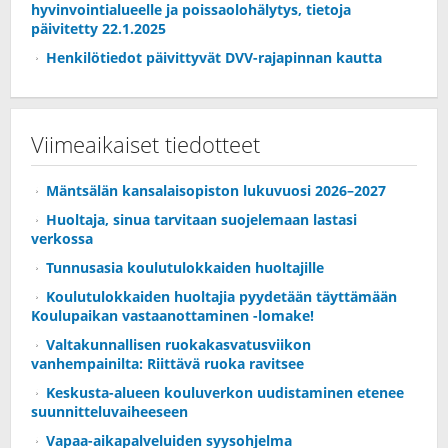
hyvinvointialueelle ja poissaolohälytys, tietoja
päivitetty 22.1.2025
Henkilötiedot päivittyvät DVV-rajapinnan kautta
Viimeaikaiset tiedotteet
Mäntsälän kansalaisopiston lukuvuosi 2026–2027
Huoltaja, sinua tarvitaan suojelemaan lastasi
verkossa
Tunnusasia koulutulokkaiden huoltajille
Koulutulokkaiden huoltajia pyydetään täyttämään
Koulupaikan vastaanottaminen -lomake!
Valtakunnallisen ruokakasvatusviikon
vanhempainilta: Riittävä ruoka ravitsee
Keskusta-alueen kouluverkon uudistaminen etenee
suunnitteluvaiheeseen
Vapaa-aikapalveluiden syysohjelma