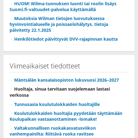
HUOM! Wilma-tunnuksen luonti tai roolin lisäys
Suomi.fi-valtuudet-palvelua käyttämällä
Muutoksia Wilman tietojen luovutuksessa
hyvinvointialueelle ja poissaolohälytys, tietoja
päivitetty 22.1.2025
Henkilötiedot päivittyvät DVV-rajapinnan kautta
Viimeaikaiset tiedotteet
Mäntsälän kansalaisopiston lukuvuosi 2026–2027
Huoltaja, sinua tarvitaan suojelemaan lastasi
verkossa
Tunnusasia koulutulokkaiden huoltajille
Koulutulokkaiden huoltajia pyydetään täyttämään
Koulupaikan vastaanottaminen -lomake!
Valtakunnallisen ruokakasvatusviikon
vanhempainilta: Riittävä ruoka ravitsee