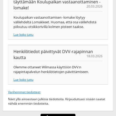
täyttämään Koulupaikan vastaanottaminen -
20.03.2026
lomake!
Koulupaikan vastaanottamisen -lomake löytyy
välilehdeltä Lomakkeet. Huomaa, että osa välilehdistä
piiloutuu otsikkorivillä kolmen pisteen taakse.
Lue koko juttu
Henkilötiedot päivittyvät DVV-rajapinnan
18.03.2026
kautta
Olemme ottaneet Wilmassa käyttöön DVV:n
rajapintapalvelun henkilötietojen päivittämiseen.
Lue koko juttu
Vanhemmat tiedotteet
Näet yllä ainoastaan julkisia tiedotteita. Kirjauduttuasi sisään saatat
nähdä enemmän tiedotteita.