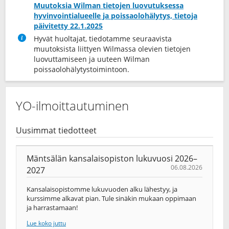
Muutoksia Wilman tietojen luovutuksessa
hyvinvointialueelle ja poissaolohälytys, tietoja
päivitetty 22.1.2025
Hyvät huoltajat, tiedotamme seuraavista
muutoksista liittyen Wilmassa olevien tietojen
luovuttamiseen ja uuteen Wilman
poissaolohälytystoimintoon.
YO-ilmoittautuminen
Uusimmat tiedotteet
Mäntsälän kansalaisopiston lukuvuosi 2026–
06.08.2026
2027
Kansalaisopistomme lukuvuoden alku lähestyy, ja
kurssimme alkavat pian. Tule sinäkin mukaan oppimaan
ja harrastamaan!
Lue koko juttu