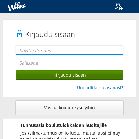
Kieli
Suomi
Svenska
Kirjaudu sisään
English
Unohditko salasanasi?
Vastaa koulun kyselyihin
Tunnusasia koulutulokkaiden huoltajille
Jos Wilma-tunnus on jo luotu, mutta lapsi ei näy,