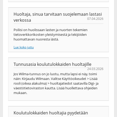
Huoltaja, sinua tarvitaan suojelemaan lastasi
07.04.2026
verkossa
Poliisi on huolissaan lasten ja nuorten tekemien
tietoverkkorikosten yleistymisestä ja tekijöiden
huomattavan nuoresta iästä.
Lue koko juttu
Tunnusasia koulutulokkaiden huoltajille
24.03.2026
Jos Wilma-tunnus on jo luotu, mutta lapsi ei näy, toimi
näin: Kirjaudu Wilmaan. Valitse Käyttöoikeudet > Lisää
rooli (oikea alakulma) > huoltajatiedot saatavilla Digi- ja
väestötietoviraston kautta. Lisää huollettava ohjeiden
mukaan.
Koulutulokkaiden huoltajia pyydetään