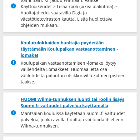
toimi näin: Kirjaudu Wilmaan. Valitse
Käyttöoikeudet > Lisää rooli (oikea alakulma) >
huoltajatiedot saatavilla Digi- ja
väestötietoviraston kautta. Lisää huollettava
ohjeiden mukaan.
Koulutulokkaiden huoltajia pyydetään
täyttämään Koulupaikan vastaanottaminen -
lomake!
Koulupaikan vastaanottamisen -lomake löytyy
välilehdeltä Lomakkeet. Huomaa, että osa
välilehdistä piiloutuu otsikkorivillä kolmen pisteen
taakse.
HUOM! Wilma-tunnuksen luonti tai roolin lisäys
Suomi.fi-valtuudet-palvelua käyttämällä
Mäntsälän kouluissa käytetään Suomi.fi-valtuudet-
palvelua, jonka avulla huoltaja voi luoda itselleen
Wilma-tunnuksen.