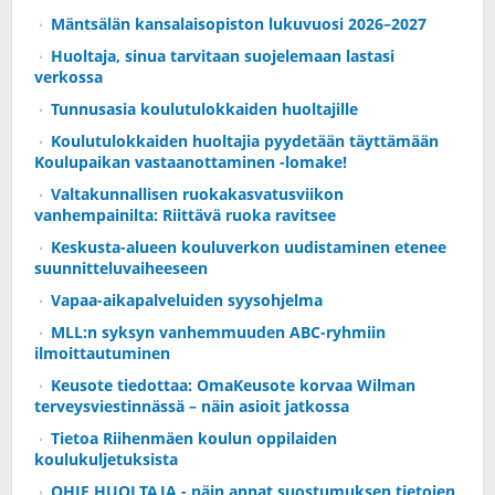
Mäntsälän kansalaisopiston lukuvuosi 2026–2027
Huoltaja, sinua tarvitaan suojelemaan lastasi
verkossa
Tunnusasia koulutulokkaiden huoltajille
Koulutulokkaiden huoltajia pyydetään täyttämään
Koulupaikan vastaanottaminen -lomake!
Valtakunnallisen ruokakasvatusviikon
vanhempainilta: Riittävä ruoka ravitsee
Keskusta-alueen kouluverkon uudistaminen etenee
suunnitteluvaiheeseen
Vapaa-aikapalveluiden syysohjelma
MLL:n syksyn vanhemmuuden ABC-ryhmiin
ilmoittautuminen
Keusote tiedottaa: OmaKeusote korvaa Wilman
terveysviestinnässä – näin asioit jatkossa
Tietoa Riihenmäen koulun oppilaiden
koulukuljetuksista
OHJE HUOLTAJA - näin annat suostumuksen tietojen