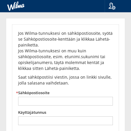
Kieli
Unohditko
Suomi
Svenska
salasanasi?
Jos Wilma-tunnuksesi on sähköpostiosoite, syötä
English
se Sähköpostiosoite-kenttään ja klikkaa Lähetä-
painiketta.
Jos Wilma-tunnuksesi on muu kuin
sähköpostiosoite, esim. etunimi.sukunimi tai
opiskelijanumero, täytä molemmat kentät ja
klikkaa sitten Lähetä-painiketta.
Saat sähköpostiisi viestin, jossa on linkki sivulle,
jolla salasana vaihdetaan.
Sähköpostiosoite
Käyttäjätunnus