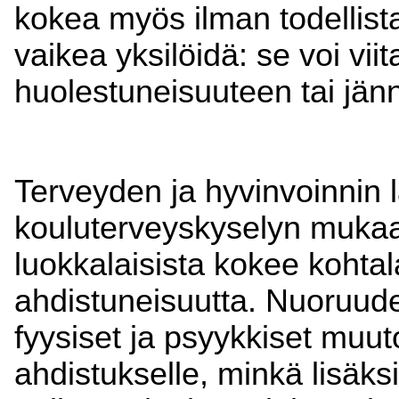
kokea myös ilman todellist
vaikea yksilöidä: se voi vii
huolestuneisuuteen tai jän
Terveyden ja hyvinvoinnin 
kouluterveyskyselyn mukaan
luokkalaisista kokee kohtal
ahdistuneisuutta. Nuoruud
fyysiset ja psyykkiset muuto
ahdistukselle, minkä lisäks