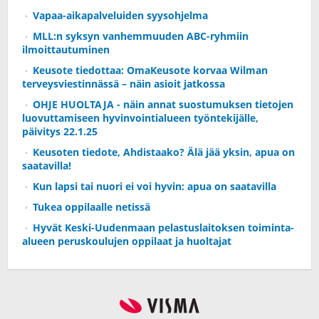
Vapaa-aikapalveluiden syysohjelma
MLL:n syksyn vanhemmuuden ABC-ryhmiin
ilmoittautuminen
Keusote tiedottaa: OmaKeusote korvaa Wilman
terveysviestinnässä – näin asioit jatkossa
OHJE HUOLTAJA - näin annat suostumuksen tietojen
luovuttamiseen hyvinvointialueen työntekijälle,
päivitys 22.1.25
Keusoten tiedote, Ahdistaako? Älä jää yksin, apua on
saatavilla!
Kun lapsi tai nuori ei voi hyvin: apua on saatavilla
Tukea oppilaalle netissä
Hyvät Keski-Uudenmaan pelastuslaitoksen toiminta-
alueen peruskoulujen oppilaat ja huoltajat