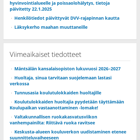
hyvinvointialueelle ja poissaolohälytys, tietoja
päivitetty 22.1.2025
Henkilötiedot päivittyvät DVV-rajapinnan kautta
Läksykerho maahan muuttaneille
Viimeaikaiset tiedotteet
Mäntsälän kansalaisopiston lukuvuosi 2026–2027
Huoltaja, sinua tarvitaan suojelemaan lastasi
verkossa
Tunnusasia koulutulokkaiden huoltajille
Koulutulokkaiden huoltajia pyydetään täyttämään
Koulupaikan vastaanottaminen -lomake!
Valtakunnallisen ruokakasvatusviikon
vanhempainilta: Riittävä ruoka ravitsee
Keskusta-alueen kouluverkon uudistaminen etenee
suunnitteluvaiheeseen