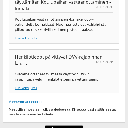
täyttämään Koulupaikan vastaanottaminen -
20.03.2026
lomake!
Koulupaikan vastaanottamisen -lomake löytyy
välilehdeltä Lomakkeet. Huomaa, että osa välilehdistä
piiloutuu otsikkorivillä kolmen pisteen taakse.
Lue koko juttu
Henkilötiedot päivittyvät DVV-rajapinnan
18.03.2026
kautta
Olemme ottaneet Wilmassa käyttöön DVV:n
rajapintapalvelun henkilötietojen päivittämiseen.
Lue koko juttu
Vanhemmat tiedotteet
Näet yllä ainoastaan julkisia tiedotteita. Kirjauduttuasi sisään saatat
nähdä enemmän tiedotteita.