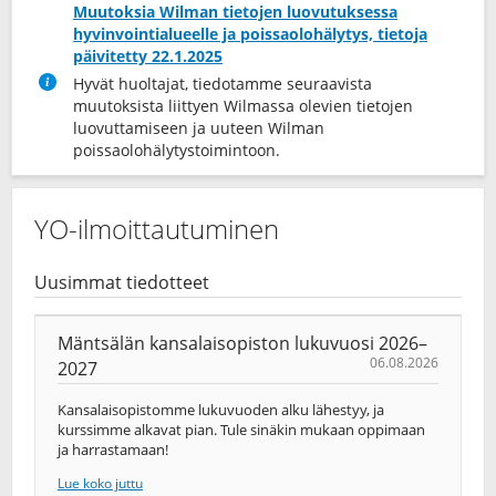
Muutoksia Wilman tietojen luovutuksessa
hyvinvointialueelle ja poissaolohälytys, tietoja
päivitetty 22.1.2025
Hyvät huoltajat, tiedotamme seuraavista
muutoksista liittyen Wilmassa olevien tietojen
luovuttamiseen ja uuteen Wilman
poissaolohälytystoimintoon.
YO-ilmoittautuminen
Uusimmat tiedotteet
Mäntsälän kansalaisopiston lukuvuosi 2026–
06.08.2026
2027
Kansalaisopistomme lukuvuoden alku lähestyy, ja
kurssimme alkavat pian. Tule sinäkin mukaan oppimaan
ja harrastamaan!
Lue koko juttu