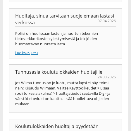
Huoltaja, sinua tarvitaan suojelemaan lastasi
07.04.2026
verkossa
Poliisi on huolissaan lasten ja nuorten tekemien
tietoverkkorikosten yleistymisestä ja tekijöiden
huomattavan nuoresta iästä.
Lue koko juttu
Tunnusasia koulutulokkaiden huoltajille
24.03.2026
Jos Wilma-tunnus on jo luotu, mutta lapsi ei näy, toimi
näin: Kirjaudu Wilmaan. Valitse Käyttöoikeudet > Lisää
rooli (oikea alakulma) > huoltajatiedot saatavilla Digi- ja
väestötietoviraston kautta. Lisää huollettava ohjeiden
mukaan.
Koulutulokkaiden huoltajia pyydetään