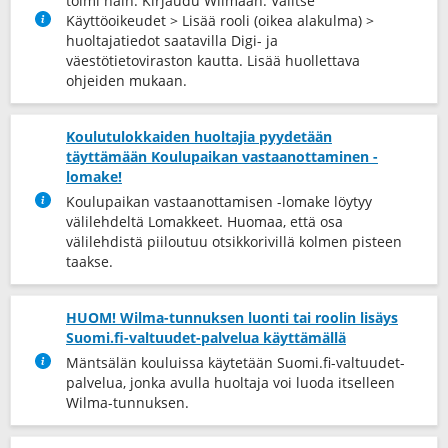
toimi näin: Kirjaudu Wilmaan. Valitse
Käyttöoikeudet > Lisää rooli (oikea alakulma) >
huoltajatiedot saatavilla Digi- ja
väestötietoviraston kautta. Lisää huollettava
ohjeiden mukaan.
Koulutulokkaiden huoltajia pyydetään
täyttämään Koulupaikan vastaanottaminen -
lomake!
Koulupaikan vastaanottamisen -lomake löytyy
välilehdeltä Lomakkeet. Huomaa, että osa
välilehdistä piiloutuu otsikkorivillä kolmen pisteen
taakse.
HUOM! Wilma-tunnuksen luonti tai roolin lisäys
Suomi.fi-valtuudet-palvelua käyttämällä
Mäntsälän kouluissa käytetään Suomi.fi-valtuudet-
palvelua, jonka avulla huoltaja voi luoda itselleen
Wilma-tunnuksen.