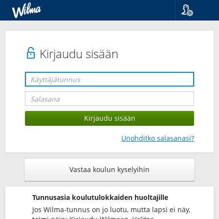
Kieli
Suomi
Svenska
Kirjaudu sisään
English
Unohditko salasanasi?
Vastaa koulun kyselyihin
Tunnusasia koulutulokkaiden huoltajille
Jos Wilma-tunnus on jo luotu, mutta lapsi ei näy,