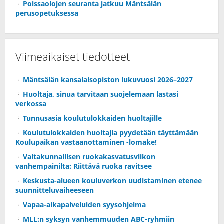
Poissaolojen seuranta jatkuu Mäntsälän
perusopetuksessa
Viimeaikaiset tiedotteet
Mäntsälän kansalaisopiston lukuvuosi 2026–2027
Huoltaja, sinua tarvitaan suojelemaan lastasi
verkossa
Tunnusasia koulutulokkaiden huoltajille
Koulutulokkaiden huoltajia pyydetään täyttämään
Koulupaikan vastaanottaminen -lomake!
Valtakunnallisen ruokakasvatusviikon
vanhempainilta: Riittävä ruoka ravitsee
Keskusta-alueen kouluverkon uudistaminen etenee
suunnitteluvaiheeseen
Vapaa-aikapalveluiden syysohjelma
MLL:n syksyn vanhemmuuden ABC-ryhmiin