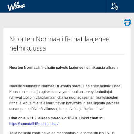
Kieli
Suomi
Svenska
English
Nuorten Normaali.fi-chat laajenee
helmikuussa