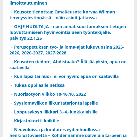
ilmoittautuminen
Keusote tiedottaa: OmaKeusote korvaa Wilman
terveysviestinnässä – näin asioit jatkossa
OHJE HUOLTAJA - näin annat suostumuksen tietojen
luovuttamiseen hyvinvointialueen työntekijälle,
päivitys 22.1.25
Perusopetuksen työ- ja loma-ajat lukuvuosina 2025-
2026, 2026-2027, 2027-2028
Keusoten tiedote, Ahdistaako? Älä jää yksin, apua on
saatavilla!
Kun lapsi tai nuori ei voi hyvin: apua on saatavilla
Tukea oppilaalle netissä
Nuorisotyön viikko 10-16.10. 2022
Syyslomaviikon liikuntatarjonta lapsille
Loppusyksyn liikkari 3.-4.-luokkalaisille
Kirjastokortti kaikille
Neuvoloissa ja kouluterveydenhuollossa
henkilöstövajetta – Kohdennamme palveluja tarpeen ja