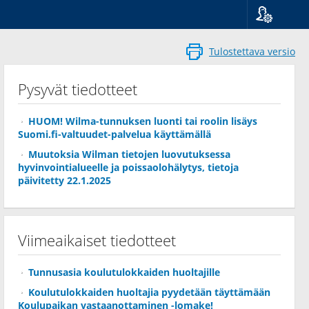
Kieli
Suomi
Tulostettava versio
Svenska
English
Pysyvät tiedotteet
HUOM! Wilma-tunnuksen luonti tai roolin lisäys
Suomi.fi-valtuudet-palvelua käyttämällä
Muutoksia Wilman tietojen luovutuksessa
hyvinvointialueelle ja poissaolohälytys, tietoja
päivitetty 22.1.2025
Viimeaikaiset tiedotteet
Tunnusasia koulutulokkaiden huoltajille
Koulutulokkaiden huoltajia pyydetään täyttämään
Koulupaikan vastaanottaminen -lomake!