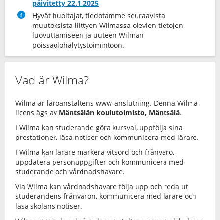
päivitetty 22.1.2025
Hyvät huoltajat, tiedotamme seuraavista
muutoksista liittyen Wilmassa olevien tietojen
luovuttamiseen ja uuteen Wilman
poissaolohälytystoimintoon.
Vad är Wilma?
Wilma är läroanstaltens www-anslutning. Denna Wilma-
licens ägs av
Mäntsälän koulutoimisto, Mäntsälä
.
I Wilma kan studerande göra kursval, uppfölja sina
prestationer, läsa notiser och kommunicera med lärare.
I Wilma kan lärare markera vitsord och frånvaro,
uppdatera personuppgifter och kommunicera med
studerande och vårdnadshavare.
Via Wilma kan vårdnadshavare följa upp och reda ut
studerandens frånvaron, kommunicera med lärare och
läsa skolans notiser.