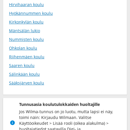
Hirvihaaran koulu
Hyökännummen koulu
Kirkonkylän koulu
Mäntsälän lukio
Nummisten koulu
Ohkolan koulu
Riihenmäen koulu
Saaren koulu
Sälinkään koulu
Sääksjärven koulu
Tunnusasia koulutulokkaiden huoltajille
Jos Wilma-tunnus on jo luotu, mutta lapsi ei näy,
toimi näin: Kirjaudu Wilmaan. Valitse
Käyttöoikeudet > Lisää rooli (oikea alakulma) >
huoltajatiedot saatavilla Digi- ja