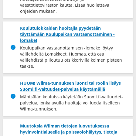
väestötietoviraston kautta. Lisää huollettava
ohjeiden mukaan.
Koulutulokkaiden huoltajia pyydetään
täyttämään Koulupaikan vastaanottaminen -
lomake!
Koulupaikan vastaanottamisen -lomake löytyy
välilehdeltä Lomakkeet. Huomaa, että osa
välilehdistä piiloutuu otsikkorivillä kolmen pisteen
taakse.
HUOM! Wilma-tunnuksen luonti tai roolin lisäys
Suomi.fi-valtuudet-palvelua käyttämällä
Mäntsälän kouluissa käytetään Suomi.fi-valtuudet-
palvelua, jonka avulla huoltaja voi luoda itselleen
Wilma-tunnuksen.
Muutoksia Wilman tietojen luovutuksessa
hyvinvointialueelle ja poissaolohälytys, tietoja