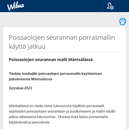
Kieli
Suomi
Svenska
English
Poissaolojen seurannan porrasmallin
käyttö jatkuu
Poissaolojen seurannan malli Mäntsälässä