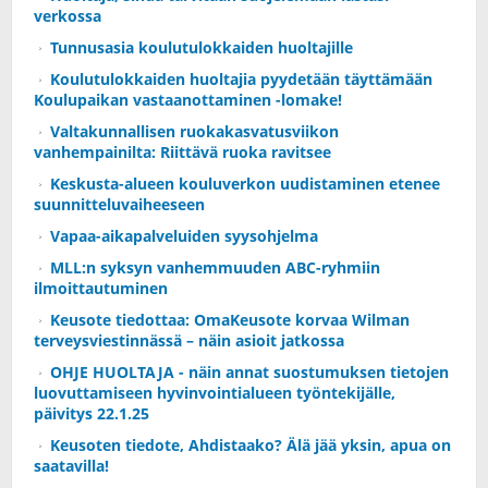
verkossa
Tunnusasia koulutulokkaiden huoltajille
Koulutulokkaiden huoltajia pyydetään täyttämään
Koulupaikan vastaanottaminen -lomake!
Valtakunnallisen ruokakasvatusviikon
vanhempainilta: Riittävä ruoka ravitsee
Keskusta-alueen kouluverkon uudistaminen etenee
suunnitteluvaiheeseen
Vapaa-aikapalveluiden syysohjelma
MLL:n syksyn vanhemmuuden ABC-ryhmiin
ilmoittautuminen
Keusote tiedottaa: OmaKeusote korvaa Wilman
terveysviestinnässä – näin asioit jatkossa
OHJE HUOLTAJA - näin annat suostumuksen tietojen
luovuttamiseen hyvinvointialueen työntekijälle,
päivitys 22.1.25
Keusoten tiedote, Ahdistaako? Älä jää yksin, apua on
saatavilla!